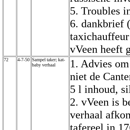
5. Troubles i
6. dankbrief
taxichauffeur
vVeen heeft 
72
4-7-50
Sampel taker; kat-
1. Advies om 
baby verhaal
niet de Canter
5 l inhoud, si
2. vVeen is 
verhaal afkom
tafereel in 1