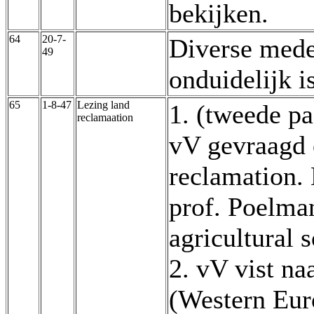
bekijken.
64
20-7-
Diverse mede
49
onduidelijk is
65
1-8-47
Lezing land
1. (tweede pa
reclamaation
vV gevraagd 
reclamation.
prof. Poelma
agricultural s
2. vV vist na
(Western Eur