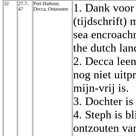
32
27-7-
Port Harbour,
1. Dank voor
47
Decca, Ontzouten
(tijdschrift)
sea encroach
the dutch lan
2. Decca leen
nog niet uitp
mijn-vrij is.
3. Dochter i
4. Steph is b
ontzouten va