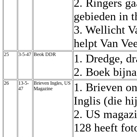
2. Ringers g
gebieden in 
3. Wellicht 
helpt Van Vee
25
3-5-47
Beok DDR
1. Dredge, dr
2. Boek bijn
26
13-5-
Brieven Ingles, US
1. Brieven on
47
Magazine
Inglis (die h
2. US magazin
128 heeft fot