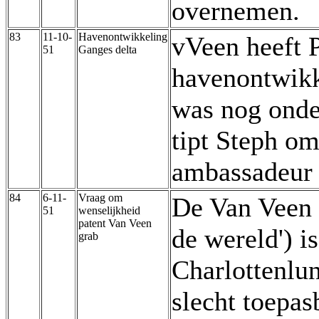
overnemen.
83
11-10-
Havenontwikkeling
vVeen heeft 
51
Ganges delta
havenontwikk
was nog onde
tipt Steph o
ambassadeur 
84
6-11-
Vraag om
De Van Veen g
51
wenselijkheid
patent Van Veen
de wereld') i
grab
Charlottenlun
slecht toepas