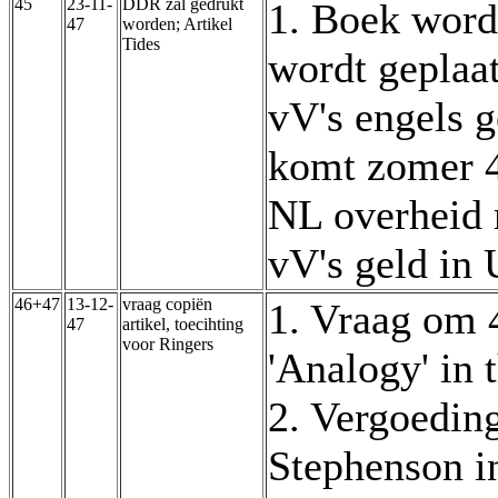
45
23-11-
DDR zal gedrukt
1. Boek wordt
47
worden; Artikel
Tides
wordt geplaat
vV's engels g
komt zomer 4
NL overheid 
vV's geld in
46+47
13-12-
vraag copiën
1. Vraag om 4
47
artikel, toecihting
voor Ringers
'Analogy' in 
2. Vergoedin
Stephenson i