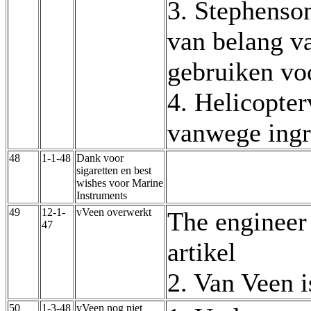
3. Stephenso
van belang v
gebruiken vo
4. Helicopter
vanwege ingr
48
1-1-48
Dank voor
sigaretten en best
wishes voor Marine
Instruments
49
12-1-
vVeen overwerkt
The engineer 
47
artikel
2. Van Veen i
50
1-3-48
vVeen nog niet