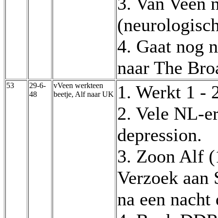
3. Van Veen n
(neurologisch
4. Gaat nog n
naar The Broa
53
29-6-
vVeen werkteen
1. Werkt 1 - 
48
beetje, Alf naar UK
2. Vele NL-e
depression.
3. Zoon Alf (
Verzoek aan S
na een nacht 