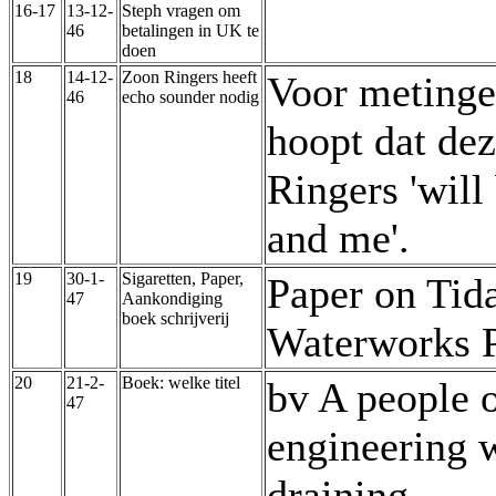
16-17
13-12-
Steph vragen om
46
betalingen in UK te
doen
18
14-12-
Zoon Ringers heeft
Voor metinge
46
echo sounder nodig
hoopt dat dez
Ringers 'will
and me'.
19
30-1-
Sigaretten, Paper,
Paper on Tida
47
Aankondiging
boek schrijverij
Waterworks P
20
21-2-
Boek: welke titel
bv A people o
47
engineering 
draining…