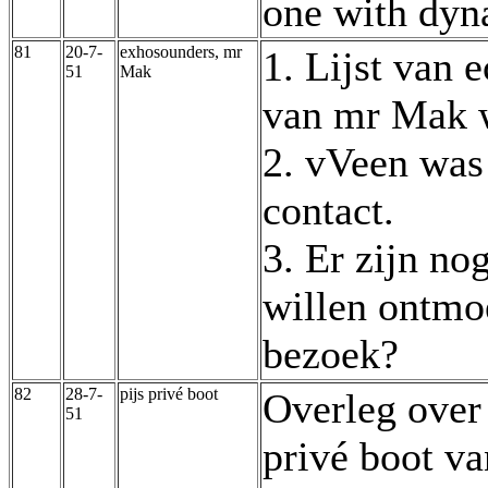
one with dy
81
20-7-
exhosounders, mr
1. Lijst van 
51
Mak
van mr Mak w
2. vVeen was
contact.
3. Er zijn n
willen ontmoe
bezoek?
82
28-7-
pijs privé boot
Overleg over
51
privé boot va