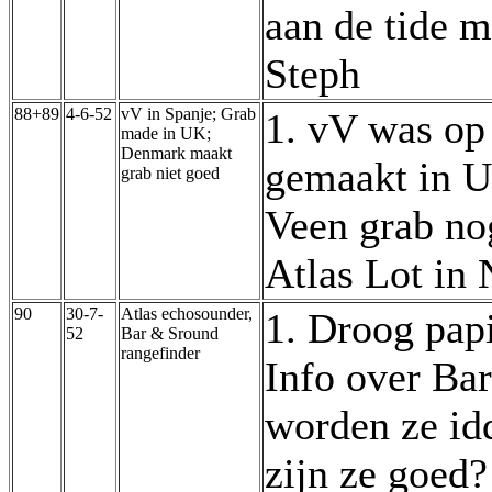
aan de tide m
Steph
88+89
4-6-52
vV in Spanje; Grab
1. vV was op 
made in UK;
Denmark maakt
gemaakt in 
grab niet goed
Veen grab nog
Atlas Lot in
90
30-7-
Atlas echosounder,
1. Droog pap
52
Bar & Sround
rangefinder
Info over Bar
worden ze id
zijn ze goed?