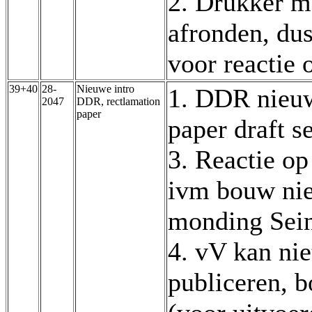
2. Drukker m
afronden, dus
voor reactie
39+40
28-
Nieuwe intro
1. DDR nieuw
2047
DDR, rectlamation
paper
paper draft s
3. Reactie op
ivm bouw nie
monding Sei
4. vV kan nie
publiceren, 