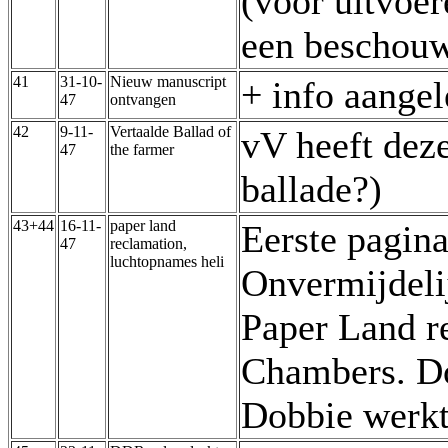
(voor uitvoer
een beschouw
41
31-10-
Nieuw manuscript
+ info aange
47
ontvangen
42
9-11-
Vertaalde Ballad of
vV heeft dez
47
the farmer
ballade?)
43+44
16-11-
paper land
Eerste pagin
47
reclamation,
luchtopnames heli
Onvermijdeli
Paper Land r
Chambers. Do
Dobbie werk