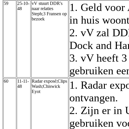
59
25-10-
vV stuurt DDR's
1. Geld voor 
48
naar relaties
Steph;3 Fransen op
in huis woon
bezoek
2. vV zal DD
Dock and Har
3. vV heeft 3
gebruiken ee
60
11-11-
Radar exposé;Clips
1. Radar expo
48
Wash;Chiswick
Eyot
ontvangen.
2. Zijn er in
gebruiken vo