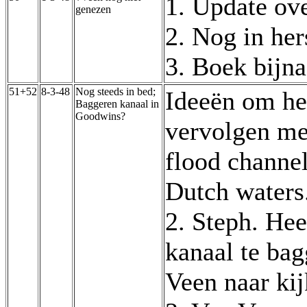
1. Update ove
genezen
2. Nog in her
3. Boek bijna
51+52
8-3-48
Nog steeds in bed;
Ideeën om het
Baggeren kanaal in
Goodwins?
vervolgen met
flood channe
Dutch waters
2. Steph. Hee
kanaal te ba
Veen naar kij