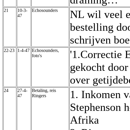
21
10-3-
Echosounders
NL wil veel 
47
bestelling do
schrijven boe
22-23
1-4-47
Echosounders,
'1.Correctie
foto's
gekocht door
over getijde
24
27-4-
Betaling, reis
1. Inkomen v
47
Ringers
Stephenson h
Afrika