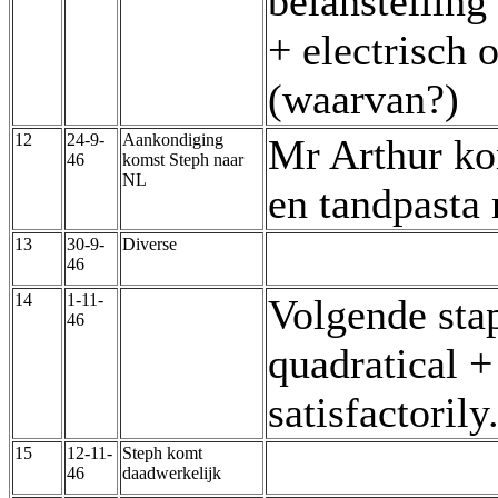
belanstelling
+ electrisch 
(waarvan?)
12
24-9-
Aankondiging
Mr Arthur ko
46
komst Steph naar
NL
en tandpasta
13
30-9-
Diverse
46
14
1-11-
Volgende stap
46
quadratical + 
satisfactoril
15
12-11-
Steph komt
46
daadwerkelijk