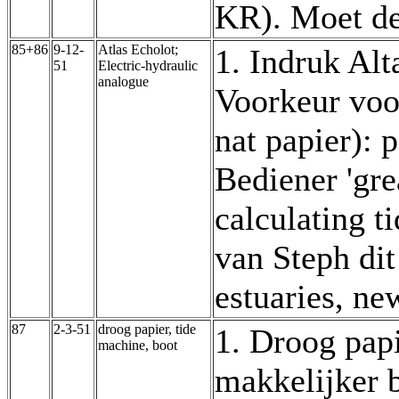
KR). Moet de
85+86
9-12-
Atlas Echolot;
1. Indruk Alt
51
Electric-hydraulic
analogue
Voorkeur voo
nat papier): 
Bediener 'gre
calculating ti
van Steph di
estuaries, ne
87
2-3-51
droog papier, tide
1. Droog pap
machine, boot
makkelijker 