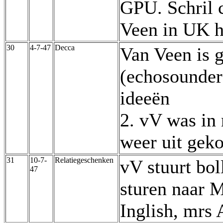
GPU. Schril c
Veen in UK h
30
4-7-47
Decca
Van Veen is g
(echosounder
ideeën
2. vV was in 
weer uit gek
31
10-7-
Relatiegeschenken
vV stuurt bol
47
sturen naar M
Inglish, mrs