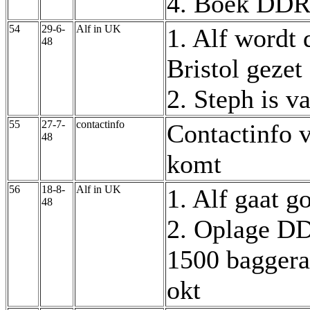
4. Boek DDR 
54
29-6-
Alf in UK
1. Alf wordt 
48
Bristol gezet
2. Steph is 
55
27-7-
contactinfo
Contactinfo 
48
komt
56
18-8-
Alf in UK
1. Alf gaat g
48
2. Oplage DD
1500 baggera
okt