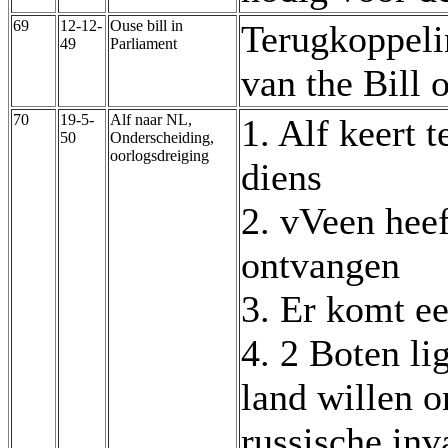
69
12-12-
Ouse bill in
Terugkoppeli
49
Parliament
van the Bill 
70
19-5-
Alf naar NL,
1. Alf keert t
50
Onderscheiding,
oorlogsdreiging
diens
2. vVeen heef
ontvangen
3. Er komt e
4. 2 Boten li
land willen o
russische inv