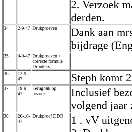
2. Verzoek m
derden.
34
2-9-47
Drukproeven
Dank aan mrs
bijdrage (Eng
35
4-9-47
Drukproeven +
correcte formule
Dronkers
36
12-9-
Steph komt 2
47
37
19-9-
Terugblik op
Inclusief bez
47
bezoek
volgend jaar
38
20-10-
Drukproef DDR
1 . vV uitge
47