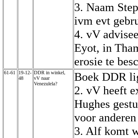
3. Naam Step
ivm evt gebr
4. vV advise
Eyot, in Tha
erosie te be
61-61
19-12-
DDR in winkel,
Boek DDR lig
48
vV naar
Venezulela?
2. vV heeft 
Hughes gestu
voor anderen
3. Alf komt w