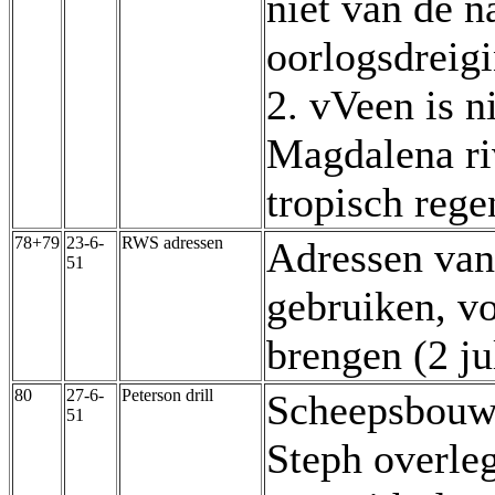
niet van de n
oorlogsdreigi
2. vVeen is 
Magdalena ri
tropisch reg
78+79
23-6-
RWS adressen
Adressen van
51
gebruiken, v
brengen (2 ju
80
27-6-
Peterson drill
Scheepsbouwe
51
Steph overleg