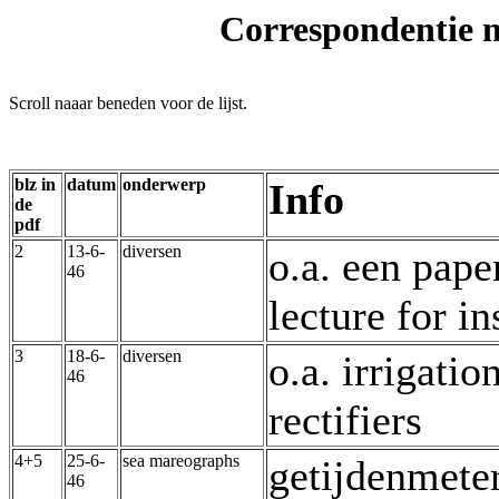
Correspondentie 
Scroll naaar beneden voor de lijst.
blz in
datum
onderwerp
Info
de
pdf
2
13-6-
diversen
o.a. een pape
46
lecture for i
3
18-6-
diversen
o.a. irrigati
46
rectifiers
4+5
25-6-
sea mareographs
getijdenmeter
46