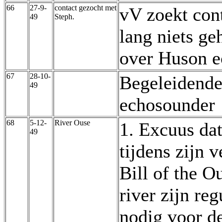
66
27-9-
contact gezocht met
vV zoekt cont
49
Steph.
lang niets ge
over Huson 
67
28-10-
Begeleidende
49
echosounder
68
5-12-
River Ouse
1. Excuus dat
49
tijdens zijn 
Bill of the O
river zijn re
nodig voor d