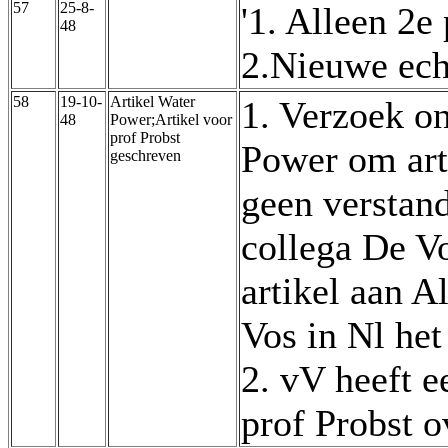
57
25-8-
'1. Alleen 2e
48
2.Nieuwe ech
58
19-10-
Artikel Water
1. Verzoek on
48
Power;Artikel voor
prof Probst
Power om arti
geschreven
geen verstand
collega De V
artikel aan A
Vos in Nl het
2. vV heeft e
prof Probst o