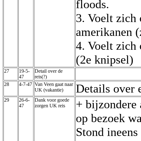
floods.
3. Voelt zich
amerikanen (z
4. Voelt zich
(2e knipsel)
27
19-5-
Detail over de
47
reis(?)
28
4-7-47
Van Veen gaat naar
Details over
UK (vakantie)
29
26-6-
Dank voor goede
+ bijzondere 
47
zorgen UK reis
op bezoek wa
Stond ineens 