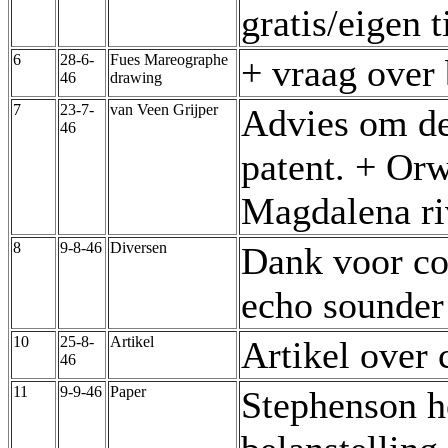
gratis/eigen 
6
28-6-
Fues Mareographe
+ vraag over 
46
drawing
7
23-7-
van Veen Grijper
Advies om de
46
patent. + Orw
Magdalena ri
8
9-8-46
Diversen
Dank voor co
echo sounder
10
25-8-
Artikel
Artikel over 
46
11
9-9-46
Paper
Stephenson h